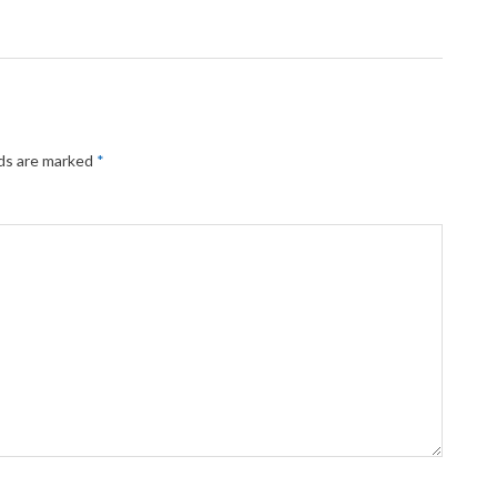
lds are marked
*